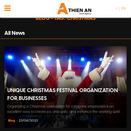
VI
EN
BLOG - TAG: CHRISTMAS
All News
UNIQUE CHRISTMAS FESTIVAL ORGANIZATION
FOR BUSINESSES
Organizing a Christmas celebration for company employees is an
excellent way to create joy, and unity, and enhance the working spirit
for everyone during the holiday season.
Blog
• 23/06/2023