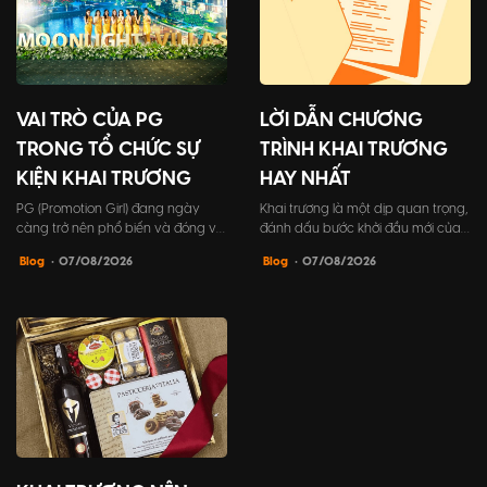
VAI TRÒ CỦA PG
LỜI DẪN CHƯƠNG
TRONG TỔ CHỨC SỰ
TRÌNH KHAI TRƯƠNG
KIỆN KHAI TRƯƠNG
HAY NHẤT
PG (Promotion Girl) đang ngày
Khai trương là một dịp quan trọng,
càng trở nên phổ biến và đóng vai
đánh dấu bước khởi đầu mới của
trò không thể thiếu trong tổ chức
doanh nghiệp. Vì vậy, tất cả các
Blog
• 07/08/2026
Blog
• 07/08/2026
sự kiện khai trương. PG không chỉ
yếu tố trong sự kiện cần được
giúp chương trình trở nên hấp dẫn
chuẩn bị kỹ lưỡng, đặc biệt là lời
và sôi động hơn, mà còn đóng góp
dẫn chương trình khai trương. Đây
tích cực vào việc xây dựng hình
chính là điểm nhấn để góp phần
ảnh thương hiệu và tạo dựng ấn
tạo nên sự thành công và để lại ấn
tượng mạnh mẽ đối...
tượng sâu sắc tr...