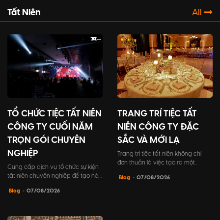
Tất Niên
All
TỔ CHỨC TIỆC TẤT NIÊN
TRANG TRÍ TIỆC TẤT
CÔNG TY CUỐI NĂM
NIÊN CÔNG TY ĐẶC
TRỌN GÓI CHUYÊN
SẮC VÀ MỚI LẠ
NGHIỆP
Trang trí tiệc tất niên không chỉ
đơn thuần là việc tạo ra một
Cung cấp dịch vụ tổ chức sự kiện
không gian đẹp mắt, mà còn
tất niên chuyên nghiệp để tạo nên
Blog
• 07/08/2026
mang trong mình ý nghĩa to lớn.
những khoảnh khắc đáng nhớ cho
Đó là cách để công ty khẳng định
Blog
• 07/08/2026
buổi tiệc kết nối đồng nghiệp và
đẳng cấp cũng như thể hiện sự
đối tác khách hàng. Bài viết này sẽ
quan tâm vào sự kiện gặp gỡ cuối
giúp bạn tìm hiểu mọi điều cần
năm của công ty mình.