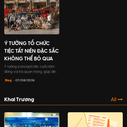
biết về cách tổ chức tất niên công
ty, từ lợi ích đến những bước tổ
chức chi tiết.
Ý TƯỞNG TỔ CHỨC
TIỆC TẤT NIÊN ĐẶC SẮC
KHÔNG THỂ BỎ QUA
Ý tưởng (concept) tiệc cuối năm
đóng vai trò quan trọng, giúp định
hình toàn bộ khía cạnh trong sự
Blog
• 07/08/2026
kiện, từ chủ đề, trò chơi, cho đến
trang phục người tham dự,...một ý
tưởng tốt sẽ tạo nên một trải
nghiệm đáng nhớ cho khách mời.
Khai Trương
All