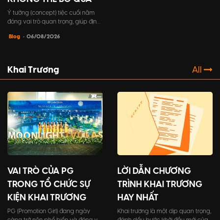
Ý tưởng (concept) tiệc cuối năm
đóng vai trò quan trọng, giúp định
hình toàn bộ khía cạnh trong sự
Blog
• 06/08/2026
kiện, từ chủ đề, trò chơi, cho đến
trang phục người tham dự,...một ý
tưởng tốt sẽ tạo nên một trải
nghiệm đáng nhớ cho khách mời.
Khai Trương
All
VAI TRÒ CỦA PG
LỜI DẪN CHƯƠNG
TRONG TỔ CHỨC SỰ
TRÌNH KHAI TRƯƠNG
KIỆN KHAI TRƯƠNG
HAY NHẤT
PG (Promotion Girl) đang ngày
Khai trương là một dịp quan trọng,