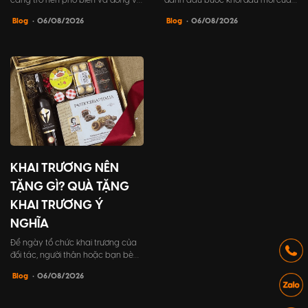
càng trở nên phổ biến và đóng vai
đánh dấu bước khởi đầu mới của
trò không thể thiếu trong tổ chức
doanh nghiệp. Vì vậy, tất cả các
Blog
• 06/08/2026
Blog
• 06/08/2026
sự kiện khai trương. PG không chỉ
yếu tố trong sự kiện cần được
giúp chương trình trở nên hấp dẫn
chuẩn bị kỹ lưỡng, đặc biệt là lời
và sôi động hơn, mà còn đóng góp
dẫn chương trình khai trương. Đây
tích cực vào việc xây dựng hình
chính là điểm nhấn để góp phần
ảnh thương hiệu và tạo dựng ấn
tạo nên sự thành công và để lại ấn
tượng mạnh mẽ đối...
tượng sâu sắc tr...
KHAI TRƯƠNG NÊN
TẶNG GÌ? QUÀ TẶNG
KHAI TRƯƠNG Ý
NGHĨA
Để ngày tổ chức khai trương của
đối tác, người thân hoặc bạn bè
của bạn trở nên đáng nhớ với một
Blog
• 06/08/2026
món quà tặng đặc biệt. Hãy tham
khảo bài viết này của Thiên An
Media để tìm ra những gợi ý quà