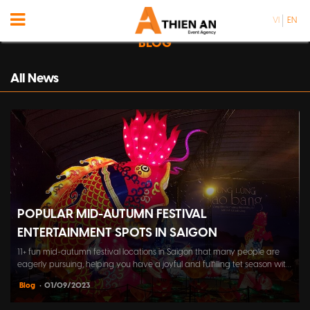
VI
EN
BLOG
All News
POPULAR MID-AUTUMN FESTIVAL
ENTERTAINMENT SPOTS IN SAIGON
11+ fun mid-autumn festival locations in Saigon that many people are
eagerly pursuing, helping you have a joyful and fulfilling tet season with
family, friends, and colleagues.
Blog
• 01/09/2023