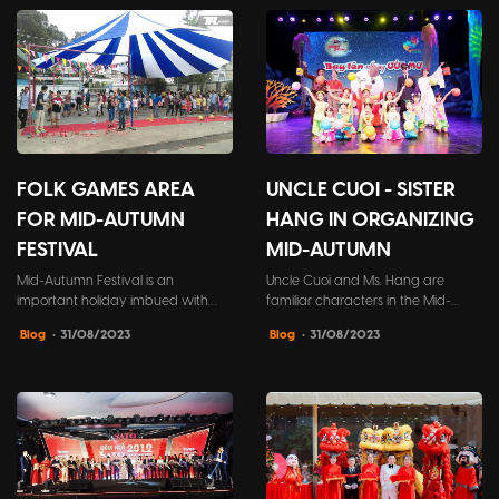
FOLK GAMES AREA
UNCLE CUOI - SISTER
FOR MID-AUTUMN
HANG IN ORGANIZING
FESTIVAL
MID-AUTUMN
Mid-Autumn Festival is an
Uncle Cuoi and Ms. Hang are
important holiday imbued with
familiar characters in the Mid-
traditional cultural values ​​of
Autumn festival. On this day, they
Blog
• 31/08/2023
Blog
• 31/08/2023
Vietnamese people. In addition to
will help liven up the event and
delicious moon cakes and
accompany children to
attractive movies, folk game areas
participate in fun and entertaining
are also an indispensable part of
activities.
the full moon night.