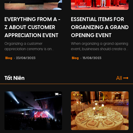
EVERYTHING FROM A -
ESSENTIAL ITEMS FOR
Z ABOUT CUSTOMER
ORGANIZING A GRAND
APPRECIATION EVENT
OPENING EVENT
Organizing a customer
When organizing a grand opening
appreciation ceremony is an
event, businesses should create a
important part of the business
checklist of necessary items to
Blog
• 23/08/2023
Blog
• 15/08/2023
strategy of businesses. This is not
ensure that no details are
only an opportunity to show
overlooked during the preparation
gratitude and respect to
process. This will contribute to a
customers, but also a way to
memorable and successful event.
Tất Niên
All
strengthen relationships and
strengthen your presence in a
competitive market.