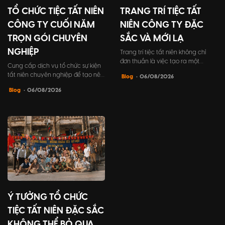
TỔ CHỨC TIỆC TẤT NIÊN
TRANG TRÍ TIỆC TẤT
CÔNG TY CUỐI NĂM
NIÊN CÔNG TY ĐẶC
TRỌN GÓI CHUYÊN
SẮC VÀ MỚI LẠ
NGHIỆP
Trang trí tiệc tất niên không chỉ
đơn thuần là việc tạo ra một
Cung cấp dịch vụ tổ chức sự kiện
không gian đẹp mắt, mà còn
tất niên chuyên nghiệp để tạo nên
Blog
• 06/08/2026
mang trong mình ý nghĩa to lớn.
những khoảnh khắc đáng nhớ cho
Đó là cách để công ty khẳng định
Blog
• 06/08/2026
buổi tiệc kết nối đồng nghiệp và
đẳng cấp cũng như thể hiện sự
đối tác khách hàng. Bài viết này sẽ
quan tâm vào sự kiện gặp gỡ cuối
giúp bạn tìm hiểu mọi điều cần
năm của công ty mình.
biết về cách tổ chức tất niên công
ty, từ lợi ích đến những bước tổ
chức chi tiết.
Ý TƯỞNG TỔ CHỨC
TIỆC TẤT NIÊN ĐẶC SẮC
KHÔNG THỂ BỎ QUA