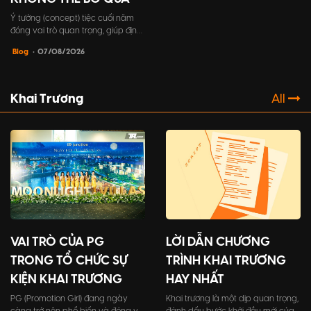
Ý tưởng (concept) tiệc cuối năm
đóng vai trò quan trọng, giúp định
hình toàn bộ khía cạnh trong sự
Blog
• 07/08/2026
kiện, từ chủ đề, trò chơi, cho đến
trang phục người tham dự,...một ý
tưởng tốt sẽ tạo nên một trải
nghiệm đáng nhớ cho khách mời.
Khai Trương
All
VAI TRÒ CỦA PG
LỜI DẪN CHƯƠNG
TRONG TỔ CHỨC SỰ
TRÌNH KHAI TRƯƠNG
KIỆN KHAI TRƯƠNG
HAY NHẤT
PG (Promotion Girl) đang ngày
Khai trương là một dịp quan trọng,