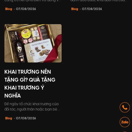
càng trở nên phổ biến và đóng vai
đánh dấu bước khởi đầu mới của
trò không thể thiếu trong tổ chức
doanh nghiệp. Vì vậy, tất cả các
Blog
• 07/08/2026
Blog
• 07/08/2026
sự kiện khai trương. PG không chỉ
yếu tố trong sự kiện cần được
giúp chương trình trở nên hấp dẫn
chuẩn bị kỹ lưỡng, đặc biệt là lời
và sôi động hơn, mà còn đóng góp
dẫn chương trình khai trương. Đây
tích cực vào việc xây dựng hình
chính là điểm nhấn để góp phần
ảnh thương hiệu và tạo dựng ấn
tạo nên sự thành công và để lại ấn
tượng mạnh mẽ đối...
tượng sâu sắc tr...
KHAI TRƯƠNG NÊN
TẶNG GÌ? QUÀ TẶNG
KHAI TRƯƠNG Ý
NGHĨA
Để ngày tổ chức khai trương của
đối tác, người thân hoặc bạn bè
của bạn trở nên đáng nhớ với một
Blog
• 07/08/2026
món quà tặng đặc biệt. Hãy tham
khảo bài viết này của Thiên An
Media để tìm ra những gợi ý quà