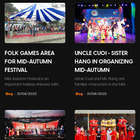
FOLK GAMES AREA
UNCLE CUOI - SISTER
FOR MID-AUTUMN
HANG IN ORGANIZING
FESTIVAL
MID-AUTUMN
Mid-Autumn Festival is an
Uncle Cuoi and Ms. Hang are
important holiday imbued with
familiar characters in the Mid-
traditional cultural values ​​of
Autumn festival. On this day, they
Blog
• 31/08/2023
Blog
• 31/08/2023
Vietnamese people. In addition to
will help liven up the event and
delicious moon cakes and
accompany children to
attractive movies, folk game areas
participate in fun and entertaining
are also an indispensable part of
activities.
the full moon night.