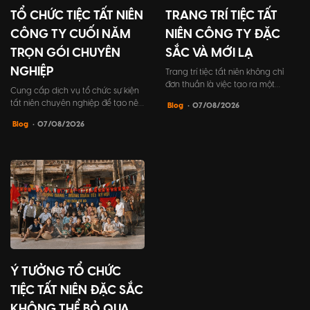
TỔ CHỨC TIỆC TẤT NIÊN
TRANG TRÍ TIỆC TẤT
CÔNG TY CUỐI NĂM
NIÊN CÔNG TY ĐẶC
TRỌN GÓI CHUYÊN
SẮC VÀ MỚI LẠ
NGHIỆP
Trang trí tiệc tất niên không chỉ
đơn thuần là việc tạo ra một
Cung cấp dịch vụ tổ chức sự kiện
không gian đẹp mắt, mà còn
tất niên chuyên nghiệp để tạo nên
Blog
• 07/08/2026
mang trong mình ý nghĩa to lớn.
những khoảnh khắc đáng nhớ cho
Đó là cách để công ty khẳng định
Blog
• 07/08/2026
buổi tiệc kết nối đồng nghiệp và
đẳng cấp cũng như thể hiện sự
đối tác khách hàng. Bài viết này sẽ
quan tâm vào sự kiện gặp gỡ cuối
giúp bạn tìm hiểu mọi điều cần
năm của công ty mình.
biết về cách tổ chức tất niên công
ty, từ lợi ích đến những bước tổ
chức chi tiết.
Ý TƯỞNG TỔ CHỨC
TIỆC TẤT NIÊN ĐẶC SẮC
KHÔNG THỂ BỎ QUA