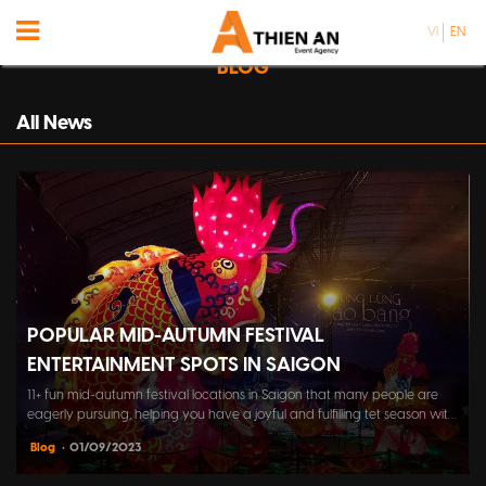
VI
EN
BLOG
All News
POPULAR MID-AUTUMN FESTIVAL
ENTERTAINMENT SPOTS IN SAIGON
11+ fun mid-autumn festival locations in Saigon that many people are
eagerly pursuing, helping you have a joyful and fulfilling tet season with
family, friends, and colleagues.
Blog
• 01/09/2023