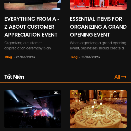
EVERYTHING FROM A -
ESSENTIAL ITEMS FOR
Z ABOUT CUSTOMER
ORGANIZING A GRAND
APPRECIATION EVENT
OPENING EVENT
Organizing a customer
When organizing a grand opening
appreciation ceremony is an
event, businesses should create a
important part of the business
checklist of necessary items to
Blog
• 23/08/2023
Blog
• 15/08/2023
strategy of businesses. This is not
ensure that no details are
only an opportunity to show
overlooked during the preparation
gratitude and respect to
process. This will contribute to a
customers, but also a way to
memorable and successful event.
Tất Niên
All
strengthen relationships and
strengthen your presence in a
competitive market.