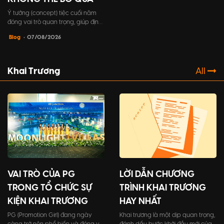
Ý tưởng (concept) tiệc cuối năm
đóng vai trò quan trọng, giúp định
hình toàn bộ khía cạnh trong sự
Blog
• 07/08/2026
kiện, từ chủ đề, trò chơi, cho đến
trang phục người tham dự,...một ý
tưởng tốt sẽ tạo nên một trải
nghiệm đáng nhớ cho khách mời.
Khai Trương
All
VAI TRÒ CỦA PG
LỜI DẪN CHƯƠNG
TRONG TỔ CHỨC SỰ
TRÌNH KHAI TRƯƠNG
KIỆN KHAI TRƯƠNG
HAY NHẤT
PG (Promotion Girl) đang ngày
Khai trương là một dịp quan trọng,