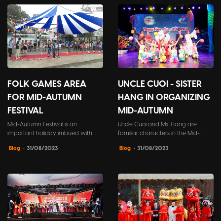
FOLK GAMES AREA
UNCLE CUOI - SISTER
FOR MID-AUTUMN
HANG IN ORGANIZING
FESTIVAL
MID-AUTUMN
Mid-Autumn Festival is an
Uncle Cuoi and Ms. Hang are
important holiday imbued with
familiar characters in the Mid-
traditional cultural values ​​of
Autumn festival. On this day, they
Blog
• 31/08/2023
Blog
• 31/08/2023
Vietnamese people. In addition to
will help liven up the event and
delicious moon cakes and
accompany children to
attractive movies, folk game areas
participate in fun and entertaining
are also an indispensable part of
activities.
the full moon night.