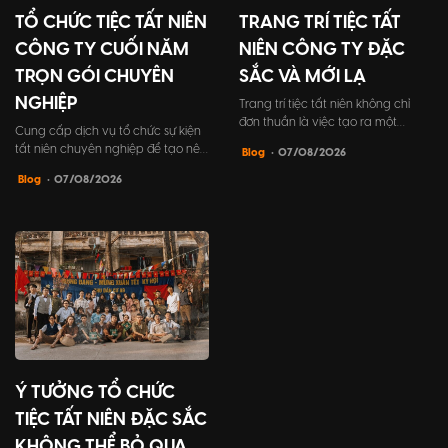
TỔ CHỨC TIỆC TẤT NIÊN
TRANG TRÍ TIỆC TẤT
CÔNG TY CUỐI NĂM
NIÊN CÔNG TY ĐẶC
TRỌN GÓI CHUYÊN
SẮC VÀ MỚI LẠ
NGHIỆP
Trang trí tiệc tất niên không chỉ
đơn thuần là việc tạo ra một
Cung cấp dịch vụ tổ chức sự kiện
không gian đẹp mắt, mà còn
tất niên chuyên nghiệp để tạo nên
Blog
• 07/08/2026
mang trong mình ý nghĩa to lớn.
những khoảnh khắc đáng nhớ cho
Đó là cách để công ty khẳng định
Blog
• 07/08/2026
buổi tiệc kết nối đồng nghiệp và
đẳng cấp cũng như thể hiện sự
đối tác khách hàng. Bài viết này sẽ
quan tâm vào sự kiện gặp gỡ cuối
giúp bạn tìm hiểu mọi điều cần
năm của công ty mình.
biết về cách tổ chức tất niên công
ty, từ lợi ích đến những bước tổ
chức chi tiết.
Ý TƯỞNG TỔ CHỨC
TIỆC TẤT NIÊN ĐẶC SẮC
KHÔNG THỂ BỎ QUA