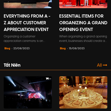
EVERYTHING FROM A -
ESSENTIAL ITEMS FOR
Z ABOUT CUSTOMER
ORGANIZING A GRAND
APPRECIATION EVENT
OPENING EVENT
Organizing a customer
When organizing a grand opening
appreciation ceremony is an
event, businesses should create a
important part of the business
checklist of necessary items to
Blog
• 23/08/2023
Blog
• 15/08/2023
strategy of businesses. This is not
ensure that no details are
only an opportunity to show
overlooked during the preparation
gratitude and respect to
process. This will contribute to a
customers, but also a way to
memorable and successful event.
Tất Niên
All
strengthen relationships and
strengthen your presence in a
competitive market.