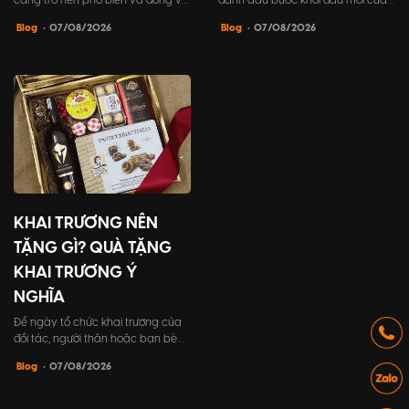
càng trở nên phổ biến và đóng vai
đánh dấu bước khởi đầu mới của
trò không thể thiếu trong tổ chức
doanh nghiệp. Vì vậy, tất cả các
Blog
• 07/08/2026
Blog
• 07/08/2026
sự kiện khai trương. PG không chỉ
yếu tố trong sự kiện cần được
giúp chương trình trở nên hấp dẫn
chuẩn bị kỹ lưỡng, đặc biệt là lời
và sôi động hơn, mà còn đóng góp
dẫn chương trình khai trương. Đây
tích cực vào việc xây dựng hình
chính là điểm nhấn để góp phần
ảnh thương hiệu và tạo dựng ấn
tạo nên sự thành công và để lại ấn
tượng mạnh mẽ đối...
tượng sâu sắc tr...
KHAI TRƯƠNG NÊN
TẶNG GÌ? QUÀ TẶNG
KHAI TRƯƠNG Ý
NGHĨA
Để ngày tổ chức khai trương của
đối tác, người thân hoặc bạn bè
của bạn trở nên đáng nhớ với một
Blog
• 07/08/2026
món quà tặng đặc biệt. Hãy tham
khảo bài viết này của Thiên An
Media để tìm ra những gợi ý quà