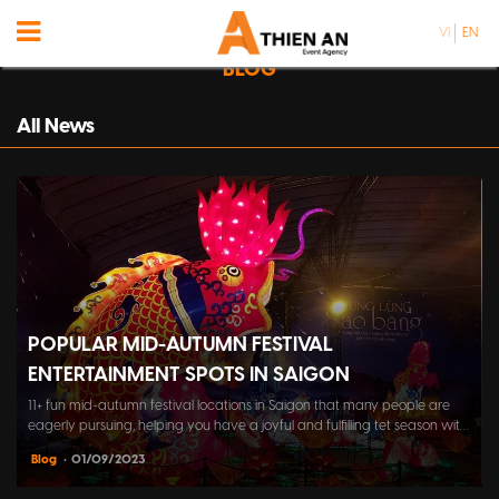
VI
EN
BLOG
All News
POPULAR MID-AUTUMN FESTIVAL
ENTERTAINMENT SPOTS IN SAIGON
11+ fun mid-autumn festival locations in Saigon that many people are
eagerly pursuing, helping you have a joyful and fulfilling tet season with
family, friends, and colleagues.
Blog
• 01/09/2023