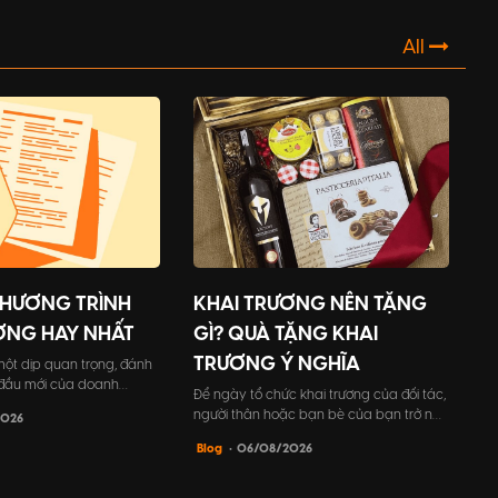
n gặp gỡ cuối năm của
nghiệm đáng nhớ cho khách mời.
All
CHƯƠNG TRÌNH
KHAI TRƯƠNG NÊN TẶNG
ƠNG HAY NHẤT
GÌ? QUÀ TẶNG KHAI
TRƯƠNG Ý NGHĨA
một dịp quan trọng, đánh
 đầu mới của doanh
Để ngày tổ chức khai trương của đối tác,
 tất cả các yếu tố trong sự
người thân hoặc bạn bè của bạn trở nên
2026
chuẩn bị kỹ lưỡng, đặc
đáng nhớ với một món quà tặng đặc
chương trình khai trương.
Blog
• 06/08/2026
biệt. Hãy tham khảo bài viết này của
iểm nhấn để góp phần tạo
Thiên An Media để tìm ra những gợi ý
ông và để lại ấn tượng
quà tặng khai trương ý nghĩa và độc