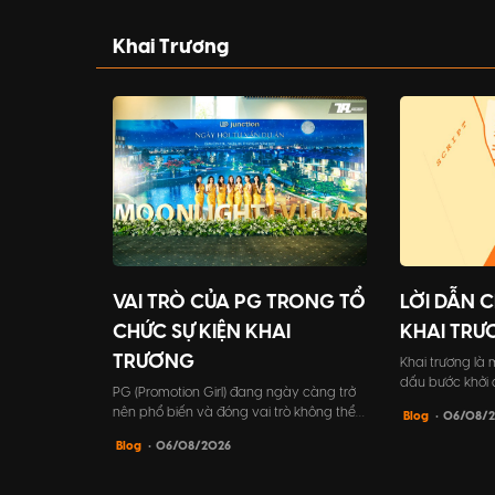
cần biết về cách tổ chức tất niên công
tâm vào sự kiệ
ty, từ lợi ích đến những bước tổ chức chi
công ty mình.
Khai Trương
tiết.
VAI TRÒ CỦA PG TRONG TỔ
LỜI DẪN 
CHỨC SỰ KIỆN KHAI
KHAI TRƯ
TRƯƠNG
Khai trương là 
dấu bước khởi
PG (Promotion Girl) đang ngày càng trở
nghiệp. Vì vậy,
nên phổ biến và đóng vai trò không thể
Blog
• 06/08/
kiện cần được 
thiếu trong tổ chức sự kiện khai trương.
biệt là lời dẫn 
Blog
• 06/08/2026
PG không chỉ giúp chương trình trở nên
Đây chính là đ
hấp dẫn và sôi động hơn, mà còn đóng
nên sự thành c
góp tích cực vào việc xây dựng hình ảnh