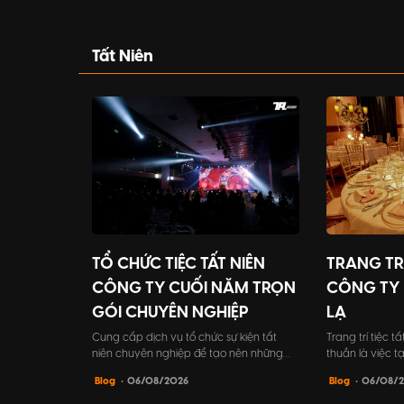
and accompany children to participate
only an opportu
in fun and entertaining activities.
and respect to 
way to strength
strengthen your
Tất Niên
competitive ma
TỔ CHỨC TIỆC TẤT NIÊN
TRANG TRÍ
CÔNG TY CUỐI NĂM TRỌN
CÔNG TY 
GÓI CHUYÊN NGHIỆP
LẠ
Cung cấp dịch vụ tổ chức sự kiện tất
Trang trí tiệc t
niên chuyên nghiệp để tạo nên những
thuần là việc 
khoảnh khắc đáng nhớ cho buổi tiệc kết
mắt, mà còn ma
Blog
• 06/08/2026
Blog
• 06/08/
nối đồng nghiệp và đối tác khách hàng.
lớn. Đó là cách
Bài viết này sẽ giúp bạn tìm hiểu mọi điều
đẳng cấp cũng 