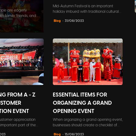
Mid-Autumn Festival is an important
ople are eagerly
holiday imbued with traditional cultural
th family, friends, and
values ​​of Vietnamese people. In addition
Blog
• 31/08/2023
to delicious moon cakes and attractive
movies, folk game areas are also an
indispensable part of the full moon night.
NG FROM A - Z
ESSENTIAL ITEMS FOR
USTOMER
ORGANIZING A GRAND
TION EVENT
OPENING EVENT
ustomer appreciation
When organizing a grand opening event,
important part of the
businesses should create a checklist of
y of businesses. This is not
necessary items to ensure that no details
023
Blog
• 15/08/2023