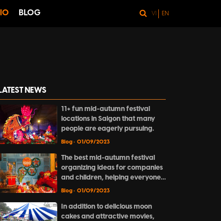
IO
BLOG
VI
EN
LATEST NEWS
11+ fun mid-autumn festival
locations in Saigon that many
people are eagerly pursuing.
Blog
• 01/09/2023
The best mid-autumn festival
organizing ideas for companies
and children, helping everyone
to have a complete and
Blog
• 01/09/2023
meaningful festive season.
In addition to delicious moon
cakes and attractive movies,