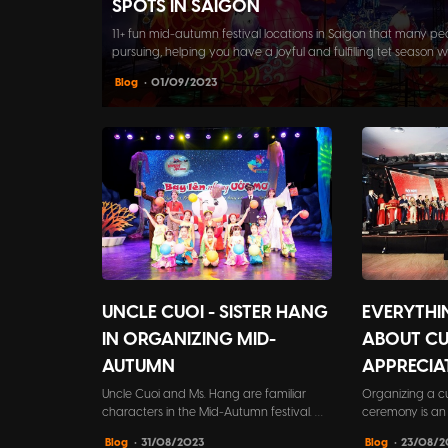
SPOTS IN SAIGON
11+ fun mid-autumn festival locations in Saigon that many pe
pursuing, helping you have a joyful and fulfilling tet season wi
colleagues.
Blog
• 01/09/2023
UNCLE CUOI - SISTER HANG
EVERYTHI
IN ORGANIZING MID-
ABOUT C
AUTUMN
APPRECIA
Uncle Cuoi and Ms. Hang are familiar
Organizing a c
characters in the Mid-Autumn festival. On
ceremony is an 
this day, they will help liven up the event
business strateg
Blog
• 31/08/2023
Blog
• 23/08/2