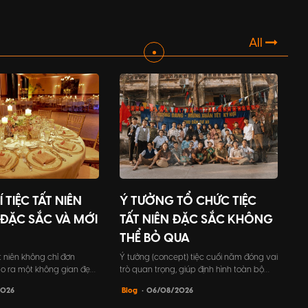
nity to show gratitude
are overlooked during the preparation
customers, but also a
process. This will contribute to a
en relationships and
memorable and successful event.
 presence in a
All
rket.
 TIỆC TẤT NIÊN
Ý TƯỞNG TỔ CHỨC TIỆC
ĐẶC SẮC VÀ MỚI
TẤT NIÊN ĐẶC SẮC KHÔNG
THỂ BỎ QUA
ất niên không chỉ đơn
Ý tưởng (concept) tiệc cuối năm đóng vai
tạo ra một không gian đẹp
trò quan trọng, giúp định hình toàn bộ
ng trong mình ý nghĩa to
khía cạnh trong sự kiện, từ chủ đề, trò
2026
Blog
• 06/08/2026
 để công ty khẳng định
chơi, cho đến trang phục người tham
như thể hiện sự quan
dự,...một ý tưởng tốt sẽ tạo nên một trải