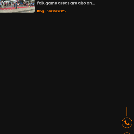
folk game areas are also an
indispensable part of the full
Blog
• 31/08/2023
moon night.